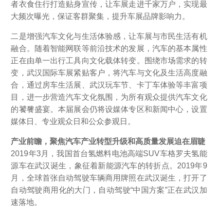
者衣食住行打造贴身宣传，让车展走进千家万户，实现最
大频次曝光，保证客群聚集，提升车展品牌影响力。
二是增强汽车文化与生活体验感，让车展与市民生活有机
融合。随着智能网联等前沿技术的发展，汽车的基本属性
正在由单一出行工具向文化载体转变。围绕市场需求的转
变，武汉国际车展紧贴客户，将汽车与文化及生活高度融
合，通过房车生活展、武汉玩车节、卡丁车体验等丰富项
目，进一步营造汽车文化氛围，为所有观众提供汽车文化
的饕餮盛宴。本届展会仍将设媒体专区和新闻中心，设置
媒体日、专业观众日和公众参观日。
产业前瞻，聚焦汽车产业转型升级和高质量发展迫在眉睫
2019年3月，我国首台氢燃料电池高端SUV车格罗夫氢能
源车在武汉诞生，象征着新能源汽车的转折点。2019年9
月，全球首张自动驾驶车辆商用牌照在武汉诞生，打开了
自动驾驶商用化的大门，自动驾驶“中国方案”正在武汉加
速落地。