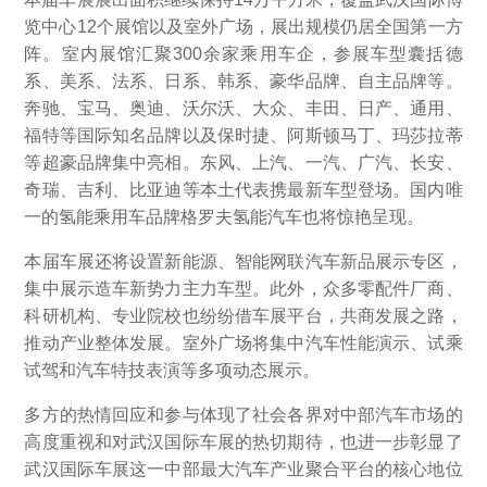
览中心12个展馆以及室外广场，展出规模仍居全国第一方
阵。室内展馆汇聚300余家乘用车企，参展车型囊括德
系、美系、法系、日系、韩系、豪华品牌、自主品牌等。
奔驰、宝马、奥迪、沃尔沃、大众、丰田、日产、通用、
福特等国际知名品牌以及保时捷、阿斯顿马丁、玛莎拉蒂
等超豪品牌集中亮相。东风、上汽、一汽、广汽、长安、
奇瑞、吉利、比亚迪等本土代表携最新车型登场。国内唯
一的氢能乘用车品牌格罗夫氢能汽车也将惊艳呈现。
本届车展还将设置新能源、智能网联汽车新品展示专区，
集中展示造车新势力主力车型。此外，众多零配件厂商、
科研机构、专业院校也纷纷借车展平台，共商发展之路，
推动产业整体发展。室外广场将集中汽车性能演示、试乘
试驾和汽车特技表演等多项动态展示。
多方的热情回应和参与体现了社会各界对中部汽车市场的
高度重视和对武汉国际车展的热切期待，也进一步彰显了
武汉国际车展这一中部最大汽车产业聚合平台的核心地位