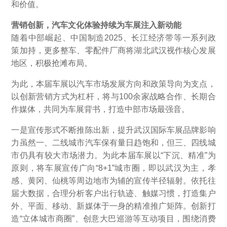
和价值。
营销创新，汽车文化体验持续为车展注入新动能
随着中部崛起、中国制造2025、长江经济带等一系列政
策加持，更多整车、零配件厂商将湖北武汉视作核心发展
地区，积极抢滩布局。
为此，本届车展以汽车市场发展方向和政策导向为支点，
以创新营销方式为杠杆，将与100余家战略合作、长期合
作媒体，共同为车展背书，打造中部市场最强音。
一是宣传形式不断推陈出新，提升武汉国际车展品牌影响
力虽然一、二线城市汽车保有量日趋饱和，但三、四线城
市仍具有较大市场潜力。为此本届车展以“下沉、精准”为
原则，将车展宣传广向“8+1”城市圈，即以武汉为主，孝
感、黄冈、仙桃等周边地市为辅的宣传半径辐射。依托往
届大数据，合理分析客户出行轨迹、触媒习惯，打造集户
外、平面、移动、新媒体于一身的精准推广矩阵。创新打
造“立体城市商圈”、创意大巴巡游等互动项目，围绕消费