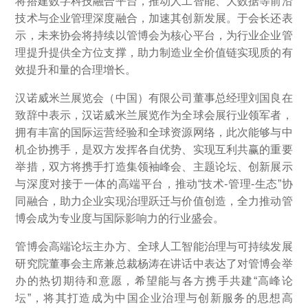
将搭建数字科技融合平台，推动人工智能、大数据等前沿
技术与企业管理深度融合，加速其创新发展。于会长还表
示，未来协会将持续以管博会为核心平台，为行业企业管
理提升提供全方位支撑，助力制造业全价值链实现质的有
效提升和量的合理增长。
汉诺威米兰展览会（中国）有限公司董事总经理刘国良在
致辞中表示，汉诺威米兰展览作为全球会展行业领军者，
拥有丰富的国际运营经验和全球资源网络，此次能够与中
机企协携手，是双方发挥各自优势、实现互利共赢的重要
举措，双方将携手打造集领袖峰会、主题论坛、创新展示
与深度对接于一体的高端平台，推动“技术-管理-生态”协
同融合，助力企业实现治理跃迁与价值创造，全力推动管
博会成为专业度与国际影响力的行业盛会。
管博会高端论坛主办方、全球人工智能治理与可持续发展
研究院董事会主席兼总裁杨涛在讲话中表达了对管博会举
办的热切期待和意愿，希望能与各方携手共建“高峰论
坛”，将其打造成为中国企业治理与创新服务的思想高