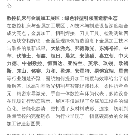
心。
数控机床与金属加工展区：绿色转型引领智造新生态
在数控机床与金属加工展区，AI技术与制造设备深度融合
成为亮点，金属加工、切割焊接、刀具工具、检测测量四
大板块交相辉映，全面呈现绿色智造浪潮下金属加工技术
与装备的最新成果。
大族激光、邦德激光、东海裕祥、中
车、伏能士、创鑫、桓日、晨龙、安迪硕、嘉立创、中大
力德、中创数控、恒而达、亚特兰、英示、玖锐、欧镨
斯、东山、铭赛、力和、盈连、安星特、易镕宜锢、星普
等行业翘楚齐聚，围绕如何提升加工精度与效率给出了创
新解答。以高功率激光切割与智能焊接技术、柔性折弯单
元、精密水导激光、手自一体数控车床为代表，多款设备
在现场进行动态演示。展区不仅展现了金属加工设备的绿
色化、智能化趋势，更打通了从材料成形、连接、切削到
质量管控的完整链条，为行业呈现了一幅低碳高效的金属
加工智造新图景。