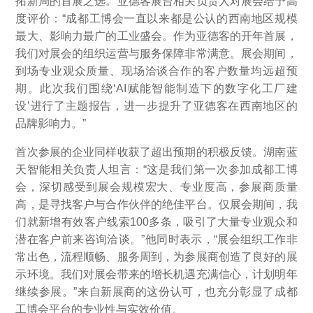
拓新局的首展之选。亚德客展台相关负责人对展会给予高
度评价：“成都工博会一直以来都是公认的西南地区规模
最大、影响力最广的工业盛会。作为亚德客的开年首展，
我们对展会的组织运营与服务保障非常满意。展会期间，
到场专业观众质量、现场洽谈合作的客户数量均远超预
期。此次我们围绕‘AI赋能智能制造下的数字化工厂建
设’进行了主题报告，进一步提升了亚德客在西南地区的
品牌影响力。”
首次参展的企业同样收获了超出预期的积极反馈。湖南蓝
天智能相关负责人坦言：“这是我们第一次参加成都工博
会，深切感受到展会规模宏大、专业度高，参展商质量
高，是寻找客户与合作伙伴的绝佳平台。仅展会期间，我
们就新增有效客户线索100多条，吸引了大量专业观众和
潜在客户前来咨询洽谈。”他同时表示，“展会组织工作非
常出色，流程顺畅、服务周到，为参展商创造了良好的展
示环境。我们对展会带来的增长机遇充满信心，计划明年
继续参展。”来自新展商的这份认可，也充分彰显了成都
工博会平台的专业性与实效价值。