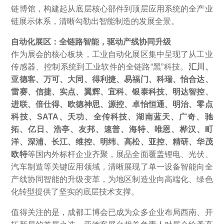
链博馆，构建起从底层核心部件到顶层应用系统的全产业
链展示体系，清晰勾勒出智能制造的发展全景。
自动化展区：全链路智能，驱动产线协同升级
作为展会的核心板块，工业自动化展区集中呈现了从工业
传感器、控制系统到工业软件的全链路“黑”科技。
汇川、
亚德客、万可、大同、得利捷、易福门、科瑞、怡合达、
雷赛、信捷、实点、翼辉、宜科、银泰科技、明达智控、
进联、倍仕得、欧德神思、源控、卓怡恒通、明治、零点
科技、SATA、天功、全传科技、湖南蓝天、广奇、驰
拓、亿日、浩亭、友邦、速普、海特、唯恩、桦汉、町
洋、深浦、长江、维控、明纬、高松、亚控、精研、华茂
欧特
等国内外标杆企业齐聚，展品全面覆盖锂电、光伏、
汽车制造等关键应用领域，清晰展现了单一设备智能向全
产线协同智能的升级变革，为地区制造业向高端化、绿色
化转型提供了坚实的底层技术支撑。
值得关注的是，成都工博会已成为众多企业布局西南、开