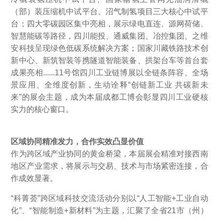
（部）装压缩机中试平台、沼气制氢项目三大核心中试平
台；四大零碳园区集中亮相，展示绿电直连、源网荷储、
智慧能碳等路径，四川能投、通威集团、冶控集团、之维
安科技呈现绿色低碳系统解决方案；国家川藏铁路技术创
新中心、新筑智装等携隧道智能装备、拱架台车等首台套
成果亮相......11号馆四川工业链博展以全链条阵容、全场
景应用、全维度创新，生动诠释“创链新工业 共碳新未
来”的展会主题，成为本届成都工博会彰显四川工业硬核
实力的核心窗口。
区域协同精准发力，合作实效凸显价值
作为跨区域产业协同的黄金桥梁，本届展会精准对接西南
地区产业需求，将展示与交易、技术与市场紧密连接，合
作成效显著。
“科菁荟”跨区域科技交流活动分别以“人工智能+工业自动
化”、“智能制造+新材料”为主题，汇聚了全省21市（州）