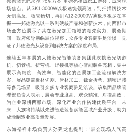
邦德激光此次携“冠军方案”重磅亮相成都工博会，成为现
场焦点。从SK1-3000W以极速统领高速，到扫描切技术
无惧高反、板管畅切，再到A12-20000W薄板厚板尽在掌
握——邦德激光以一系列硬核产品和创新技术，向西部市
场全方位展示了其在激光加工领域的领先实力。展会期
间，政府领导亲临展位视察，众多专业客商驻足洽谈，见
证了邦德激光从设备到解决方案的深度布局。
连续五年参展的大族激光智能装备集团此次携激光切割
机、切管机、折弯机、焊接机等核心智能装备亮相，集中
展示高精度、高效率、智能化的金属加工全流程解决方
案。展品覆盖板材切割、管材加工、钣金折弯、精密焊接
等多元场景，吸引众多专业客商驻足洽谈。该集团品牌管
理部负责人表示，展会专业度高、观众精准、对接高效，
为企业深耕西部市场、深化产业合作搭建优质平台，未
来，大族将持续以先进智造装备赋能区域产业升级，助力
成渝制造业高质量发展。
东海裕祥市场负责人孙延龙也提到：“展会现场人气高