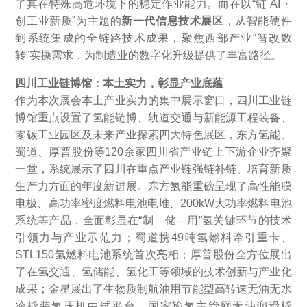
了其在特殊高危环境下的稳定作业能力。而在以“链 AI・
创工业新质”为主题的
新一代信息技术展区
，从智能硬件
到系统集成的全链路技术成果，聚焦西部产业“智改数
转”实操需求，为制造业的数字化升级提供了丰富路径。
四川工业链博馆：本土实力，彰显产业底蕴
作为本次展会本土产业实力的集中展示窗口，四川工业链
博馆重点设置了氢能链博、轨道交通与新能源工程装备、
零碳工业园区及未来产业探索四大特色展区，东方氢能、
蜀道、厚普股份等120余家四川省产业链上下游企业齐聚
一堂，系统展示了四川在重点产业链强链补链、培育新质
生产力方面的年度新进展。东方氢能重磅呈现了高性能膜
电极、高功率密度燃料电池电堆、200kW大功率燃料电池
系统等产品，全面彰显在“制—储—用”氢关键环节的技术
引领力与产业示范力；蜀道携49吨氢燃料牵引重卡、
STL150氢燃料电池系统首次亮相；厚普股份全方位展出
了在氢交通、氢储能、氢化工等领域的技术创新与产业化
成果；金星展出了生物质制航油用节能型高转速无油无水
冷橇装氢压机中试平台、国家输氢主管网无油润滑橇