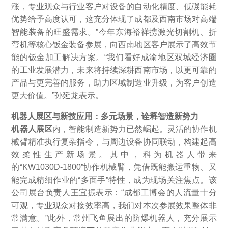
涨，专业观众与行业客户对设备的自动化精度、低碳能耗
优势给予高度认可，这充分体现了成都及西南市场对高端
智能装备的旺盛需求。”今年东海裕祥携激光切割机、折
弯机等核心钣金装备参展，向西南地区客户展示了高效节
能的钣金加工解决方案。“我们看好成渝地区双城经济圈
的工业发展潜力，未来将持续深耕西南市场，以更可靠的
产品与更完善的服务，助力区域制造业升级，为客户创造
更大价值。”孙延龙表示。
机器人展区与新技应用：多元场景，诠释智造新势力
机器人展区
内，智能制造新势力已然崛起。灵活的协作机
械臂精准执行复杂指令，与周边设备协同联动，构建起高
效柔性生产新场景。其中，科为机器人带来
的“KW1030D-1800”协作机械臂，凭借既能搬运重物、又
能完成精细作业的“多面手”特性，成为现场关注焦点。该
公司展台负责人王宜振表示：“成都工博会的人流量十分
可观，专业观众对接效率高，我们对本次参展效果整体非
常满意。”此外，常州飞鱼展出的防爆机器人，充分展示