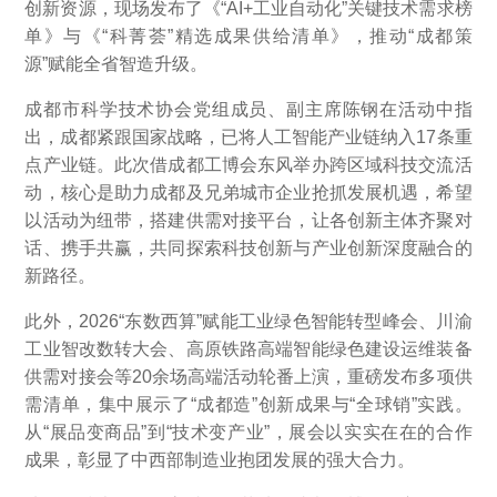
创新资源，现场发布了《“AI+工业自动化”关键技术需求榜
单》与《“科菁荟”精选成果供给清单》，推动“成都策
源”赋能全省智造升级。
成都市科学技术协会党组成员、副主席陈钢在活动中指
出，成都紧跟国家战略，已将人工智能产业链纳入17条重
点产业链。此次借成都工博会东风举办跨区域科技交流活
动，核心是助力成都及兄弟城市企业抢抓发展机遇，希望
以活动为纽带，搭建供需对接平台，让各创新主体齐聚对
话、携手共赢，共同探索科技创新与产业创新深度融合的
新路径。
此外，2026“东数西算”赋能工业绿色智能转型峰会、川渝
工业智改数转大会、高原铁路高端智能绿色建设运维装备
供需对接会等20余场高端活动轮番上演，重磅发布多项供
需清单，集中展示了“成都造”创新成果与“全球销”实践。
从“展品变商品”到“技术变产业”，展会以实实在在的合作
成果，彰显了中西部制造业抱团发展的强大合力。