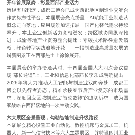
开年首展聚势，彰显西部产业活力
历经五届积淀，成都工博会已成为西部地区制造业交流合
作的标志性平台。本届展会亮点纷呈：AI赋能工业制造从
概念走向落地，应用场景加速拓展；国产化替代需求持续
攀升，本土企业创新活力竞相迸发；跨区域协同纵深推
进，成渝等地产业资源整合提速；零碳技术路径愈发清
晰，绿色转型实践遍地开花——一幅制造业高质量发展的
崭新图景正在西部热土上徐徐展开。
本届展会的举办恰逢其时。十四届全国人大四次会议首
场“部长通道”上，工业和信息化部部长李乐成明确提出，
2026年将大力推动人工智能与制造业双向奔赴。成都工
博会以先行者姿态，精准承接春节后产业复苏的市场需
求，深度回应区域制造业“智改数转”的迫切诉求，成为国
家战略在西部落地的一次生动实践。
六大展区全景呈现，勾勒智能制造升级路径
本届展会精心设置工业自动化、数控机床与金属加工、机
器人、新一代信息技术等六大主题展区，并特设四川工业