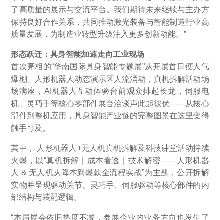
了高质量的展示与交流平台。我们期待未来继续与主办方
保持良好合作关系，共同推动激光装备与智能制造行业高
质量发展，为制造业转型升级注入更多创新动能。”
形态跃迁：具身智能加速走向工业现场
首次亮相的“华南国际具身智能专题展”从开展首日便人气
爆棚。人形机器人动态演示区人流涌动，真机拆解活动场
场满座，AI机器人互动体验台前观众排起长龙，伺服电
机、灵巧手等核心零部件展台洽谈声此起彼伏——从核心
部件到整机应用，具身智能产业链的完整图景在这里变得
触手可及。
其中， 人形机器人+无人机真机拆解及科技讲堂活动持续
火爆，以“真机拆解｜成本看透｜技术解密——人形机器
人 & 无人机从降本到爆款全流程实战”为主题，公开拆解
实物并呈现驱动关节、灵巧手、伺服驱动等核心部件的内
部结构与装配逻辑。
“本届展会依旧热度不减，参展企业的业务方向也发生了