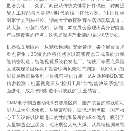
显著变化——众多厂商已从传统关键零部件供应，转向适
配人工智能与具身智能时代的核心替代方案。”中国图像
图形学会副秘书长、湖南大学教授张辉在活动现场说道，
从大脑、小脑到感知、认知，本次展会呈现出具身智能全
产业链覆盖的特点，这也是深圳产业链的核心优势所在。
机器视觉展区内，从精密检测到安全管控，各个展台技术
看点密集：3D激光位移传感器以高密度点云成像能力赋
能精密制造，智能视觉系统在发电厂、钢铁厂等重点风险
区域实现多目标高并发管理与风险动态判定。从IO-Link智
能传感数据采集到上位机可视化分析，从AI质检到2D/3D
精密检测，机器视觉正从“检测工具”向“智能决策系统”全
面进化，成为智能制造不可或缺的“工业感官”。
CMM电子制造自动化&资源展区内，国产装备的整线联动
能力成为全场焦点。从锡膏印刷、回流焊到点胶，国产核
心工艺设备以比肩进口的性能和显著的成本优势，吸引了
大量制造企业观众，现场展台人气火爆。从高端检测与视