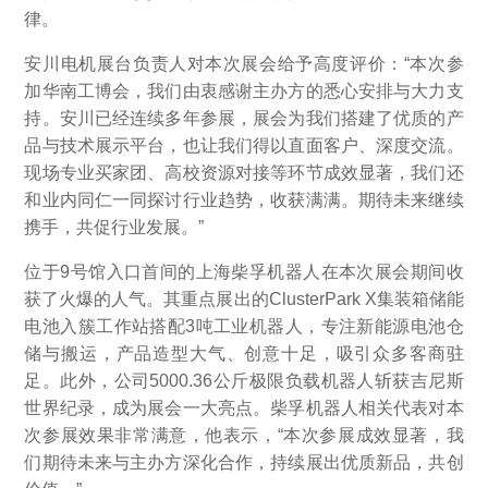
律。
安川电机展台负责人对本次展会给予高度评价：“本次参
加华南工博会，我们由衷感谢主办方的悉心安排与大力支
持。安川已经连续多年参展，展会为我们搭建了优质的产
品与技术展示平台，也让我们得以直面客户、深度交流。
现场专业买家团、高校资源对接等环节成效显著，我们还
和业内同仁一同探讨行业趋势，收获满满。期待未来继续
携手，共促行业发展。”
位于9号馆入口首间的上海柴孚机器人在本次展会期间收
获了火爆的人气。其重点展出的ClusterPark X集装箱储能
电池入簇工作站搭配3吨工业机器人，专注新能源电池仓
储与搬运，产品造型大气、创意十足，吸引众多客商驻
足。此外，公司5000.36公斤极限负载机器人斩获吉尼斯
世界纪录，成为展会一大亮点。柴孚机器人相关代表对本
次参展效果非常满意，他表示，“本次参展成效显著，我
们期待未来与主办方深化合作，持续展出优质新品，共创