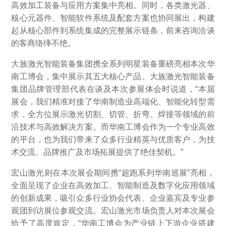
高效加工装备与应用方案集中亮相。同时，各类激光器、
核心元器件、智能软件系统及配套方案也协同展出，构建
起从核心部件到系统集成的完整展示链条，前来咨询洽谈
的客商络绎不绝。
大族激光智能装备集团携全系列明星装备重磅亮相本次华
南工博会，集中展示其五大核心产品。大族激光智能装备
集团品牌管理部代表在谈及本次参展体会时说道，“本届
展会，我们精准对接了华南制造业高端化、智能化转型需
求，全方位展示激光切割、切管、折弯、焊接等领域的前
沿技术与高效解决方案。而华南工博会作为一个专业高效
的平台，也为我们带来了众多行业精英与优质客户，为技
术交流、品牌推广及市场拓展提供了绝佳契机。”
宏山激光则在本次展会期间携“超跑系列华南巡展”亮相，
全面呈现了企业在高效加工、智能制造及数字化应用领域
的创新成果，吸引众多行业协会代表、企业嘉宾及专业参
观团到访展位参观交流。宏山激光市场负责人对本次展会
给予了高度肯定，“华南工博会为产业链上下游企业搭建