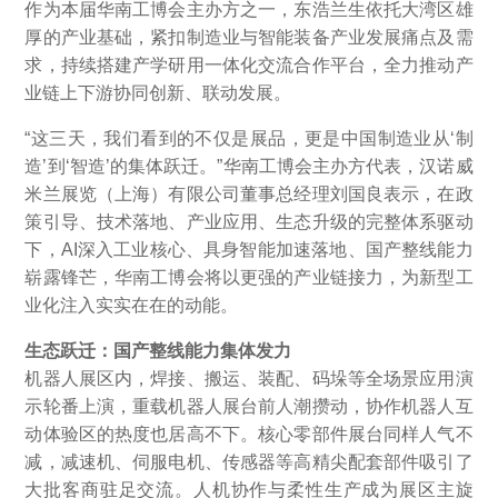
作为本届华南工博会主办方之一，东浩兰生依托大湾区雄
厚的产业基础，紧扣制造业与智能装备产业发展痛点及需
求，持续搭建产学研用一体化交流合作平台，全力推动产
业链上下游协同创新、联动发展。
“这三天，我们看到的不仅是展品，更是中国制造业从‘制
造’到‘智造’的集体跃迁。”华南工博会主办方代表，汉诺威
米兰展览（上海）有限公司董事总经理刘国良表示，在政
策引导、技术落地、产业应用、生态升级的完整体系驱动
下，AI深入工业核心、具身智能加速落地、国产整线能力
崭露锋芒，华南工博会将以更强的产业链接力，为新型工
业化注入实实在在的动能。
生态跃迁：国产整线能力集体发力
机器人展区内，焊接、搬运、装配、码垛等全场景应用演
示轮番上演，重载机器人展台前人潮攒动，协作机器人互
动体验区的热度也居高不下。核心零部件展台同样人气不
减，减速机、伺服电机、传感器等高精尖配套部件吸引了
大批客商驻足交流。人机协作与柔性生产成为展区主旋