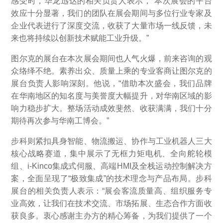
感受时，华龙迅达的相关负责人表示，“本次展会的平台
效应十分显著，我们的团队在展会期间与多位行业专家及
企业代表进行了深度交流，收获了大量市场一线反馈，未
来也将持续以创新技术赋能工业升级。”
图尔克的展台在本次展会期间也人气火爆，前来咨询的观
众络绎不绝。素养出众、质量上乘的专业客商让图尔克的
展台负责人影响深刻。他说，“借助本次盛会，我们品牌
在华南地区的知名度与美誉度大幅提升，对华南区域的影
响力稳步扩大。整场活动成效斐然、收获满满，我们十分
期待再次参与华南工博会。”
步科则紧扣具身智能、物流搬运、协作与工业机器人三大
核心战略赛道，集中展示了无框力矩电机、全向舵轮模
组、i-Kinco集成式伺服、高端HMI及全栈运动控制解决方
案，全面呈现了“极致集成”的技术理念与产品布局。步科
展台的相关负责人表示：“展会客流质量高、组织服务专
业高效，让我们在技术交流、市场拓展、生态合作方面收
获良多。衷心感谢主办方的精心筹备，为我们提供了一个