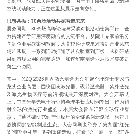
觉到电子仓及线边库智能物流，国产电子装备的后段组装
整线联动能力，正在这里从展示走向交付。
思想共振：30余场活动共探智造未来
展会同期，30余场高峰论坛与采购对接活动密集举行，全
力搭建产学研用深度融合的交流平台。从院士专家前沿分
享到企业实战案例拆解，从高校科研成果对接到产业需求
精准匹配，一系列活动打通了从实验室到产线、从科研成
果到市场应用的完整通道，加速华南制造业从技术突破走
向生态协同。
其中，XZQ 2026世界激光制造大会汇聚全球院士专家与
龙头企业高层，围绕固态激光器、碟片激光器、紫外激光
及激光生物医疗等前沿领域展开深度对话。大会开幕式
上，中国光学光电子行业协会理事长应明炯指出，作为辐
射全球的激光行业盛会，本届大会旨在汇聚全球行业智
慧，打通基础研究到产业应用的全链条创新路径，构建开
放协同的智能制造生态。大会同期也举办了第九届“红光
奖”颁奖典礼等一系列重磅活动，打造 “会、展、奖、研”多